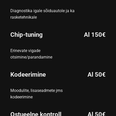
Diagnostika igale sõiduautole ja ka
rasketehnikale
Chip-tuning
Al 150€
Erinevate vigade
otsimine/parandamine
Kodeerimine
Al 50€
Moodulite, lisaseadmete jms
kodeerimine
Ostueelne kontroll
Al 50€