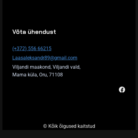
Võta ühendust
(+372) 556 66215
Laasaleksandr89@gmail.com
Viljandi maakond, Viljandi vald,
Marna küla, Oru, 71108
Face
© Kõik õigused kaitstud