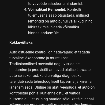
turvavööde seisukorra hindamist.
Võimalikud Remondid:
Kontrolli
tulemusena saab otsustada, millised
remondid on auto puhul vajalikud, ning
läbirääkimisi pidada võimaliku
hinnaalanduse üle.
Kokkuvõtteks
Auto ostueelne kontroll on hädavajalik, et tagada
turvaline, ökonoomne ja muretu ost.
Traditsioonilised meetodid nagu visuaalne
hindamine ja proovisõit annavad olulise ülevaate
auto seisukorrast, kuid arvutiga diagnostika
täiendab seda tehnoloogiliselt täpsema ja kiirema
lähenemisega. Oluline on alati veenduda, et auto on
kontrollitud põhjalikult enne ostu, et vältida
hilisemaid üllatusi ning nautida sõidukit täiel rinnal.
Märgatakse probleeme või mitte, ostueelne kontroll