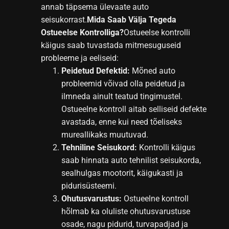
annab täpsema ülevaate auto
seisukorrast.
Mida Saab Välja Tegeda
Ostueelse Kontrolliga?
Ostueelse kontrolli
käigus saab tuvastada mitmesuguseid
probleeme ja eeliseid:
Peidetud Defektid:
Mõned auto
probleemid võivad olla peidetud ja
ilmneda ainult teatud tingimustel.
Ostueelne kontroll aitab selliseid defekte
avastada, enne kui need tõeliseks
mureallikaks muutuvad.
Tehniline Seisukord:
Kontrolli käigus
saab hinnata auto tehnilist seisukorda,
sealhulgas mootorit, käigukasti ja
pidurisüsteemi.
Ohutusvarustus:
Ostueelne kontroll
hõlmab ka oluliste ohutusvarustuse
osade, nagu pidurid, turvapadjad ja