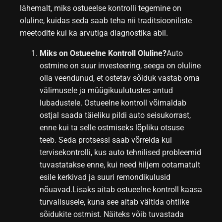
lähemalt, miks ostueelse kontrolli tegemine on
oluline, kuidas seda saab teha nii traditsiooniliste
meetodite kui ka arvutiga diagnostika abil.
Miks on Ostueelne Kontroll Oluline?
Auto
ostmine on suur investeering, seega on oluline
olla veendunud, et ostetav sõiduk vastab oma
välimusele ja müügikuulutustes antud
lubadustele. Ostueelne kontroll võimaldab
ostjal saada täieliku pildi auto seisukorrast,
enne kui ta selle ostmiseks lõpliku otsuse
teeb. Seda protsessi saab võrrelda kui
tervisekontrolli, kus auto tehnilised probleemid
tuvastatakse enne, kui need hiljem ootamatult
esile kerkivad ja suuri remondikulusid
nõuavad.Lisaks aitab ostueelne kontroll kaasa
turvalisusele, kuna see aitab vältida ohtlike
sõidukite ostmist. Näiteks võib tuvastada