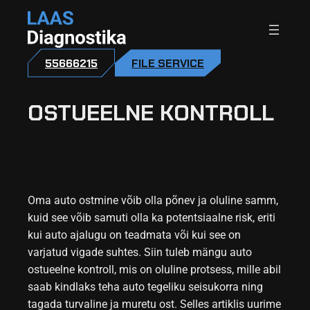
55666215
FILE SERVICE
OSTUEELNE KONTROLL
Oma auto ostmine võib olla põnev ja oluline samm,
kuid see võib samuti olla ka potentsiaalne risk, eriti
kui auto ajalugu on teadmata või kui see on
varjatud vigade suhtes. Siin tuleb mängu auto
ostueelne kontroll, mis on oluline protsess, mille abil
saab kindlaks teha auto tegeliku seisukorra ning
tagada turvaline ja muretu ost. Selles artiklis uurime