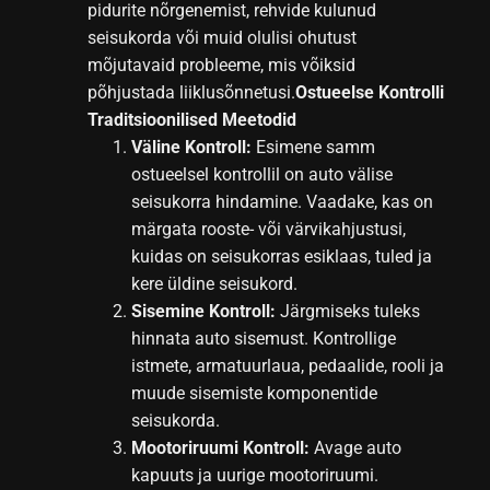
pidurite nõrgenemist, rehvide kulunud
seisukorda või muid olulisi ohutust
mõjutavaid probleeme, mis võiksid
põhjustada liiklusõnnetusi.
Ostueelse Kontrolli
Traditsioonilised Meetodid
Väline Kontroll:
Esimene samm
ostueelsel kontrollil on auto välise
seisukorra hindamine. Vaadake, kas on
märgata rooste- või värvikahjustusi,
kuidas on seisukorras esiklaas, tuled ja
kere üldine seisukord.
Sisemine Kontroll:
Järgmiseks tuleks
hinnata auto sisemust. Kontrollige
istmete, armatuurlaua, pedaalide, rooli ja
muude sisemiste komponentide
seisukorda.
Mootoriruumi Kontroll:
Avage auto
kapuuts ja uurige mootoriruumi.