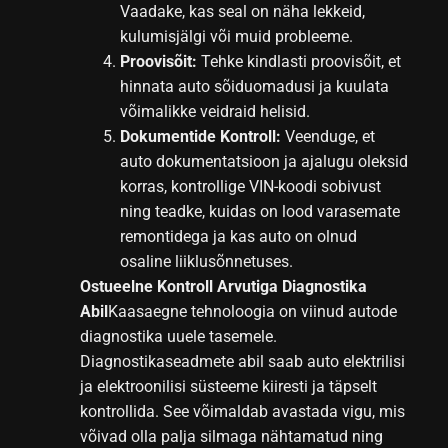
Vaadake, kas seal on näha lekkeid,
kulumisjälgi või muid probleeme.
Proovisõit:
Tehke kindlasti proovisõit, et
hinnata auto sõiduomadusi ja kuulata
võimalikke veidraid helisid.
Dokumentide Kontroll:
Veenduge, et
auto dokumentatsioon ja ajalugu oleksid
korras, kontrollige VIN-koodi sobivust
ning teadke, kuidas on lood varasemate
remontidega ja kas auto on olnud
osaline liiklusõnnetuses.
Ostueelne Kontroll Arvutiga Diagnostika
Abil
Kaasaegne tehnoloogia on viinud autode
diagnostika uuele tasemele.
Diagnostikaseadmete abil saab auto elektrilisi
ja elektroonilisi süsteeme kiiresti ja täpselt
kontrollida. See võimaldab avastada vigu, mis
võivad olla palja silmaga nähtamatud ning